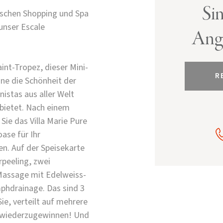
Si
ischen Shopping und Spa
unser Escale
Ange
int-Tropez, dieser Mini-
R
ne die Schönheit der
nistas aus aller Welt
bietet. Nach einem
ie das Villa Marie Pure
ase für Ihr
. Auf der Speisekarte
rpeeling, zwei
Massage mit Edelweiss-
mphdrainage. Das sind 3
ie, verteilt auf mehrere
r wiederzugewinnen! Und