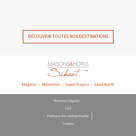
GYP SEA HOTEL
GYP SEA BEACH HOUSES
SAINT BARTH - FRENCH WEST INDIES
SAINT BARTH - FRENCH WEST INDIES
DÉCOUVRIR TOUTES NOS DESTINATIONS
Megève
•
Ménerbes
•
Saint-Tropez
•
Saint-Barth
Mentions légales
CGV
Politique de confidentialité
Cookies