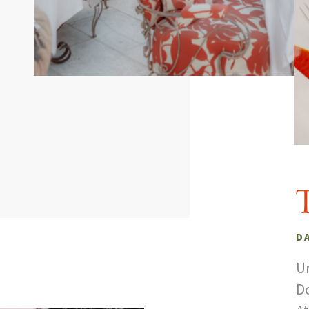
T
D
U
Do