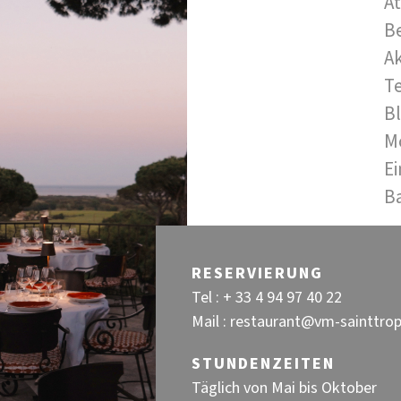
A
B
Ak
Te
Bl
M
Ei
Ba
RESERVIERUNG
Tel :
+ 33 4 94 97 40 22
Mail :
restaurant@vm-sainttro
STUNDENZEITEN
Täglich von Mai bis Oktober