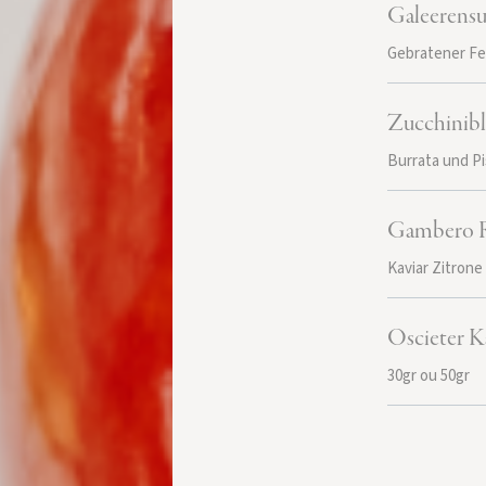
Galeerens
Gebratener Fe
Zucchinibl
Burrata und P
Gambero R
Kaviar Zitrone
Oscieter K
30gr ou 50gr