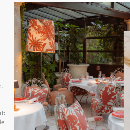
t.
t:
de