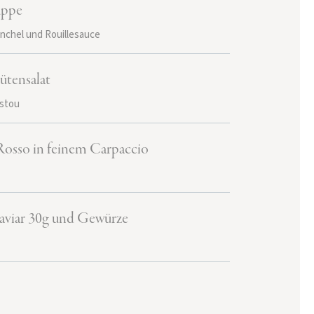
uppe
nchel und Rouillesauce
ütensalat
istou
osso in feinem Carpaccio
aviar 30g und Gewürze