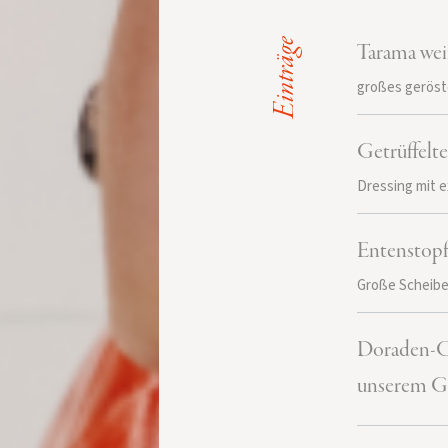
Einträge
Tarama wei
großes geröst
Getrüffelt
Dressing mit e
Entenstopf
Große Scheibe
Doraden-Ce
unserem G