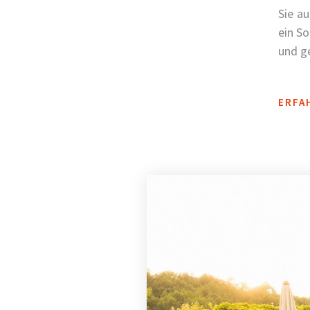
Sie a
ein S
und ge
ERFA