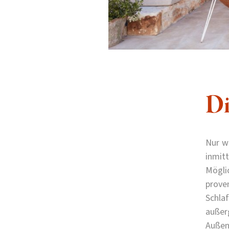
Di
Nur w
inmit
Möglic
prove
Schla
außer
Außen