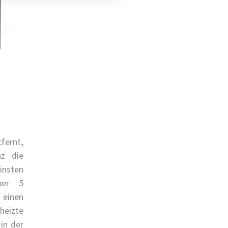
fernt,
nz die
einsten
über 5
 einen
heizte
in der