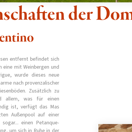
nschaften der Do
entino
en entfernt befindet sich
n eine mit Weinbergen und
rigue, wurde dieses neue
arme nach provenzalischer
liesenböden. Zusätzlich zu
d allem, was für einen
dig ist, verfügt das Mas
zten Außenpool auf einer
 sogar... einen Petanque-
ng, um sich in Ruhe in der