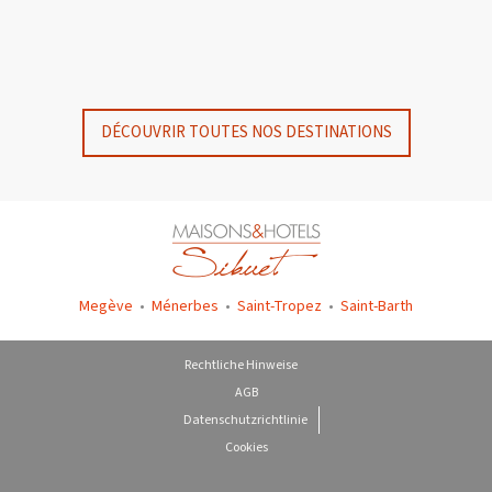
GYP SEA HOTEL
GYP SEA BEACH HOUSES
SAINT BARTH - FRENCH WEST INDIES
SAINT BARTH - FRENCH WEST INDIES
DÉCOUVRIR TOUTES NOS DESTINATIONS
Megève
•
Ménerbes
•
Saint-Tropez
•
Saint-Barth
Rechtliche Hinweise
AGB
Datenschutzrichtlinie
Cookies